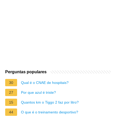
Perguntas populares
30
Qual é o CNAE de hospitais?
27
Por que azul é triste?
15
Quantos km o Tiggo 2 faz por litro?
44
O que é o treinamento desportivo?