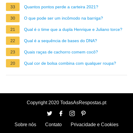
33
Quantos pontos perde a carteira 2021?
30
O que pode ser um incômodo na barriga?
21
Qual é o time que a dupla Henrique e Juliano torce?
22
Qual é a sequência de bases do DNA?
23
Quais raças de cachorro comem cocô?
20
Qual cor de bolsa combina com qualquer roupa?
Copyright 2020 TodasAsRespostas.pt
Sobre nós
Contato
Privacidade e Cookies