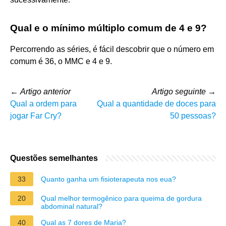
Qual e o mínimo múltiplo comum de 4 e 9?
Percorrendo as séries, é fácil descobrir que o número em
comum é 36, o MMC e 4 e 9.
←
Artigo anterior
Artigo seguinte
→
Qual a ordem para
Qual a quantidade de doces para
jogar Far Cry?
50 pessoas?
Questões semelhantes
33
Quanto ganha um fisioterapeuta nos eua?
20
Qual melhor termogênico para queima de gordura
abdominal natural?
40
Qual as 7 dores de Maria?