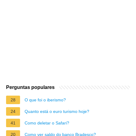
Perguntas populares
28
O que foi o iberismo?
24
Quanto está o euro turismo hoje?
41
Como deletar o Safari?
20
Como ver saldo do banco Bradesco?