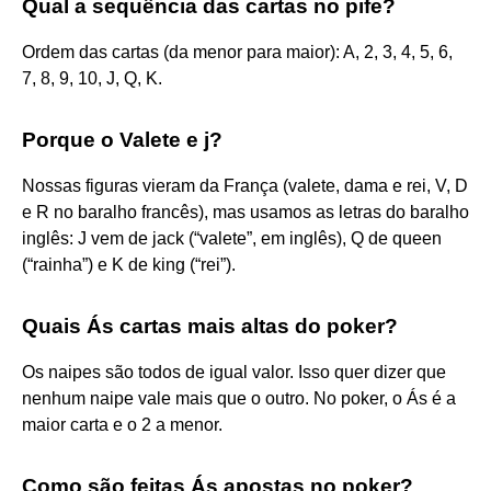
Qual a sequência das cartas no pife?
Ordem das cartas (da menor para maior): A, 2, 3, 4, 5, 6,
7, 8, 9, 10, J, Q, K.
Porque o Valete e j?
Nossas figuras vieram da França (valete, dama e rei, V, D
e R no baralho francês), mas usamos as letras do baralho
inglês: J vem de jack (“valete”, em inglês), Q de queen
(“rainha”) e K de king (“rei”).
Quais Ás cartas mais altas do poker?
Os naipes são todos de igual valor. Isso quer dizer que
nenhum naipe vale mais que o outro. No poker, o Ás é a
maior carta e o 2 a menor.
Como são feitas Ás apostas no poker?