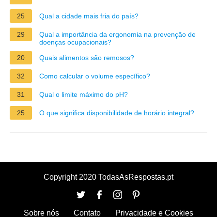
25
Qual a cidade mais fria do país?
29
Qual a importância da ergonomia na prevenção de
doenças ocupacionais?
20
Quais alimentos são remosos?
32
Como calcular o volume específico?
31
Qual o limite máximo do pH?
25
O que significa disponibilidade de horário integral?
Copyright 2020 TodasAsRespostas.pt
Sobre nós
Contato
Privacidade e Cookies