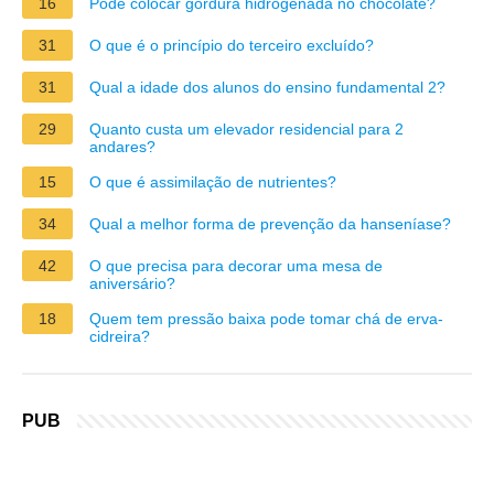
16
Pode colocar gordura hidrogenada no chocolate?
31
O que é o princípio do terceiro excluído?
31
Qual a idade dos alunos do ensino fundamental 2?
29
Quanto custa um elevador residencial para 2
andares?
15
O que é assimilação de nutrientes?
34
Qual a melhor forma de prevenção da hanseníase?
42
O que precisa para decorar uma mesa de
aniversário?
18
Quem tem pressão baixa pode tomar chá de erva-
cidreira?
PUB