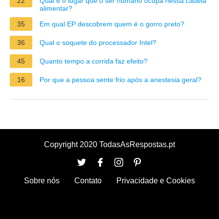
22
Qual é o lugar que o ser humano ocupa nessa cadeia
alimentar?
35
Em qual EP descobrem quem é o gorro preto?
36
Qual o soquete do processador Intel?
45
Quanto tempo a corrida faz efeito?
16
Por que a pessoa sente frio após a anestesia geral?
Copyright 2020 TodasAsRespostas.pt
Sobre nós
Contato
Privacidade e Cookies