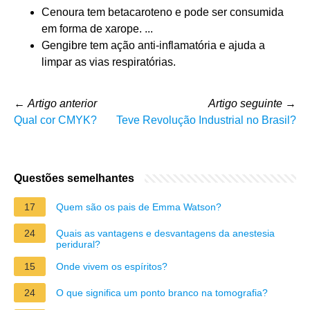
Cenoura tem betacaroteno e pode ser consumida
em forma de xarope. ...
Gengibre tem ação anti-inflamatória e ajuda a
limpar as vias respiratórias.
←
Artigo anterior
Artigo seguinte
→
Qual cor CMYK?
Teve Revolução Industrial no Brasil?
Questões semelhantes
17
Quem são os pais de Emma Watson?
24
Quais as vantagens e desvantagens da anestesia
peridural?
15
Onde vivem os espíritos?
24
O que significa um ponto branco na tomografia?