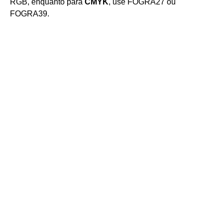
RGB, enquanto para
CMYK
, use FOGRA27 ou
FOGRA39.