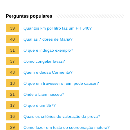
Perguntas populares
39
Quantos km por litro faz um FH 540?
40
Qual as 7 dores de Maria?
31
O que é indução exemplo?
37
Como congelar favas?
43
Quem é deusa Carmenta?
18
O que um travesseiro ruim pode causar?
21
Onde o Liam nasceu?
17
O que é um 357?
16
Quais os critérios de valoração da prova?
29
Como fazer um teste de coordenação motora?