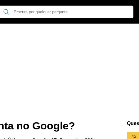
onta no Google?
Ques
42