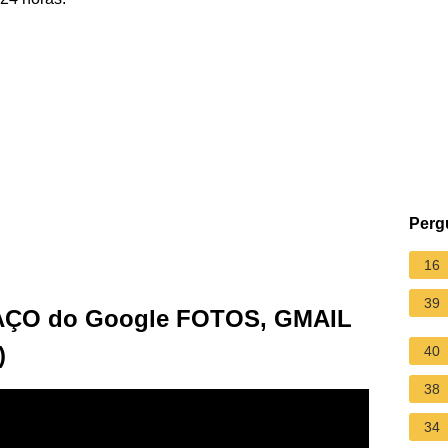
Perg
16
39
AÇO do Google FOTOS, GMAIL
)
40
38
34