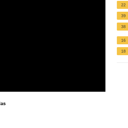
22
39
38
16
18
das