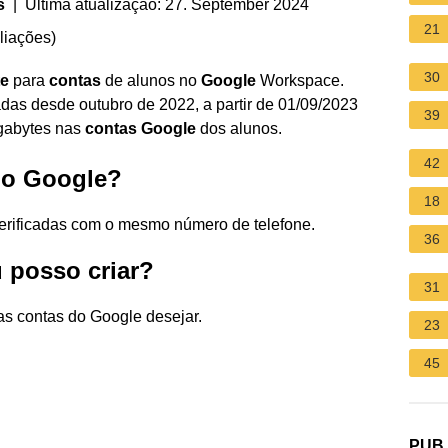
s
| Última atualização: 27. September 2024
21
liações
)
30
te
para
contas
de alunos no
Google
Workspace.
s desde outubro de 2022, a partir de 01/09/2023
39
gabytes nas
contas Google
dos alunos.
42
 no Google?
18
verificadas com o mesmo número de telefone.
36
 posso criar?
31
 contas do Google desejar.
23
45
PUB