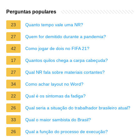
Perguntas populares
23
Quanto tempo vale uma NR?
27
Quem for demitido durante a pandemia?
42
Como jogar de dois no FIFA 21?
17
Quantos quilos chega a carpa cabeçuda?
27
Qual NR fala sobre materiais cortantes?
34
Como achar layout no Word?
22
Qual é os sintomas da fadiga?
26
Qual seria a situação do trabalhador brasileiro atual?
33
Qual o maior sambista do Brasil?
26
Qual a função do processo de execução?