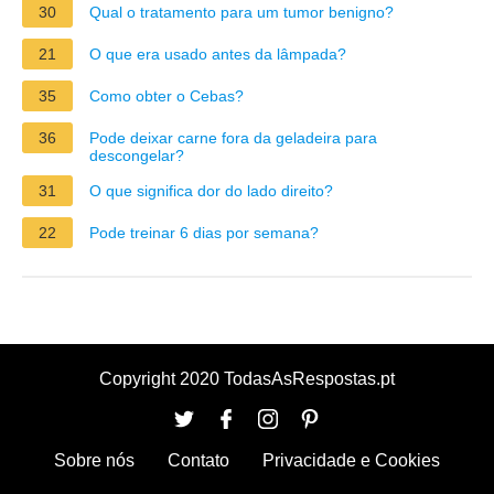
30
Qual o tratamento para um tumor benigno?
21
O que era usado antes da lâmpada?
35
Como obter o Cebas?
36
Pode deixar carne fora da geladeira para
descongelar?
31
O que significa dor do lado direito?
22
Pode treinar 6 dias por semana?
Copyright 2020 TodasAsRespostas.pt
Sobre nós
Contato
Privacidade e Cookies