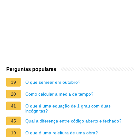
Perguntas populares
39
O que semear em outubro?
20
Como calcular a média de tempo?
41
O que é uma equação de 1 grau com duas
incógnitas?
45
Qual a diferença entre código aberto e fechado?
19
O que é uma releitura de uma obra?