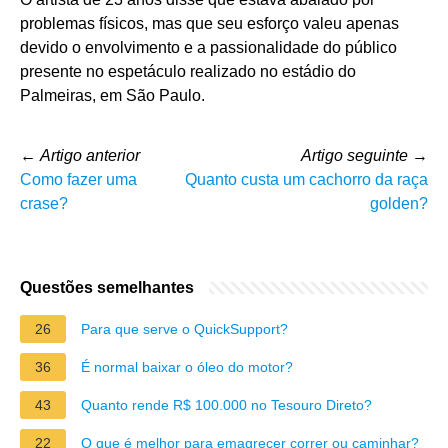
problemas físicos, mas que seu esforço valeu apenas
devido o envolvimento e a passionalidade do público
presente no espetáculo realizado no estádio do
Palmeiras, em São Paulo.
←
Artigo anterior
Artigo seguinte
→
Como fazer uma
Quanto custa um cachorro da raça
crase?
golden?
Questões semelhantes
26
Para que serve o QuickSupport?
36
É normal baixar o óleo do motor?
43
Quanto rende R$ 100.000 no Tesouro Direto?
22
O que é melhor para emagrecer correr ou caminhar?