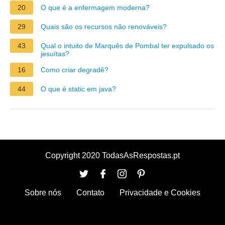
20
O que é a enfermagem moderna?
29
Quais são os recursos não renováveis?
43
Qual o intuito de Marquês de Pombal ter expulsado os
jesuítas?
16
Como criar degradê?
44
O que é static em java?
Copyright 2020 TodasAsRespostas.pt
Sobre nós
Contato
Privacidade e Cookies