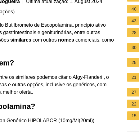
 Nogueira
| Última atualização: 1. August 2024
40
iações
)
43
o Butilbrometo de Escopolamina, princípio ativo
gastrintestinais e geniturinárias, entre outras
28
rsões
similares
com outros
nomes
comerciais, como
30
fem?
25
tre os similares podemos citar o Algy-Flanderil, o
21
ssas e outras opções, inclusive os genéricos, com
 melhor oferta.
27
22
opolamina?
15
pan Genérico HIPOLABOR (10mg/Ml(20ml))