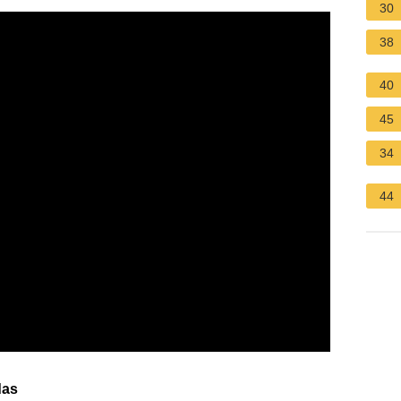
30
38
40
45
34
44
das