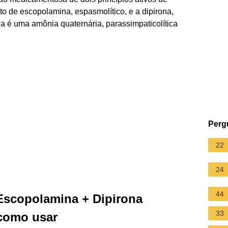
o de escopolamina, espasmolítico, e a dipirona,
a é uma amônia quaternária, parassimpaticolítica
Perg
22
24
44
copolamina + Dipirona
33
 como usar