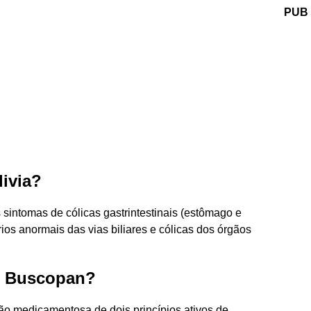
PUB
ivia?
sintomas de cólicas gastrintestinais (estômago e
rios anormais das vias biliares e cólicas dos órgãos
do Buscopan?
dicamentosa de dois princípios ativos de