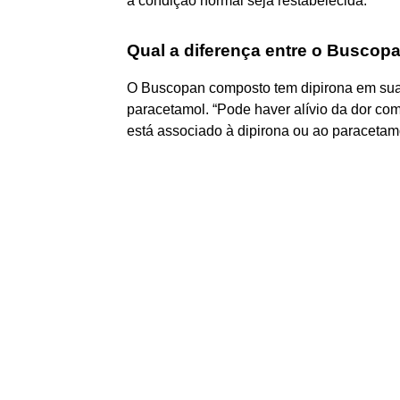
a condição normal seja restabelecida.
Qual a diferença entre o Buscop
O Buscopan composto tem dipirona em su
paracetamol. “Pode haver alívio da dor c
está associado à dipirona ou ao paracetamo