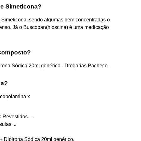
 e Simeticona?
a Simeticona, sendo algumas bem concentradas o
intenso. Já o Buscopan(hioscina) é uma medicação
 Composto?
irona Sódica 20ml genérico - Drogarias Pacheco.
na?
copolamina x
evestidos. ...
las. ...
+ Dipirona Sódica 20ml genérico.