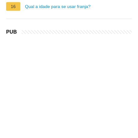
16
Qual a idade para se usar franja?
PUB