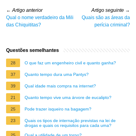
←
Artigo anterior
Artigo seguinte
→
Qual o nome verdadeiro da Mili
Quais são as áreas da
das Chiquititas?
perícia criminal?
Questões semelhantes
28
O que faz um engenheiro civil e quanto ganha?
37
Quanto tempo dura uma Pantys?
39
Qual idade mais compra na internet?
21
Quanto tempo vive uma árvore de eucalipto?
25
Pode trazer isqueiro na bagagem?
23
Quais os tipos de internação previstas na lei de
drogas e quais os requisitos para cada uma?
25
Qual a utilidade de um torno?