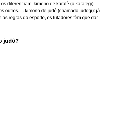
os diferenciam: kimono de karatê (o karategi):
s outros. ... kimono de judô (chamado judogi): já
as regras do esporte, os lutadores têm que dar
o judô?