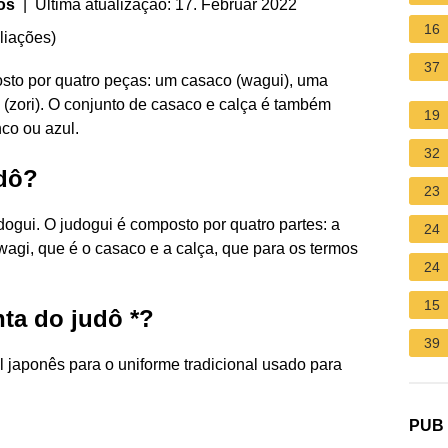
os
| Última atualização: 17. Februar 2022
16
liações
)
37
osto por quatro peças: um casaco (wagui), uma
os (zori). O conjunto de casaco e calça é também
19
co ou azul.
32
udô?
23
dogui. O judogui é composto por quatro partes: a
24
gi, que é o casaco e a calça, que para os termos
24
15
ta do judô *?
39
aponês para o uniforme tradicional usado para
PUB