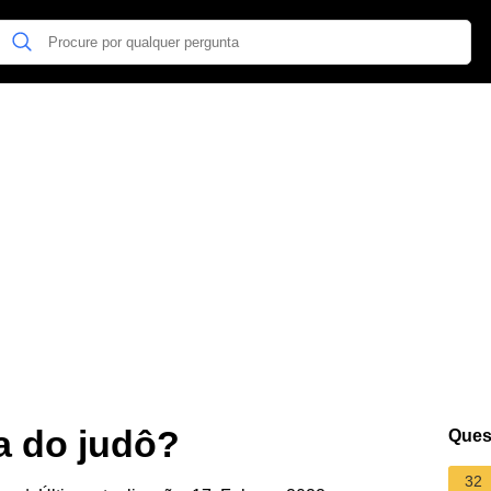
a do judô?
Ques
32