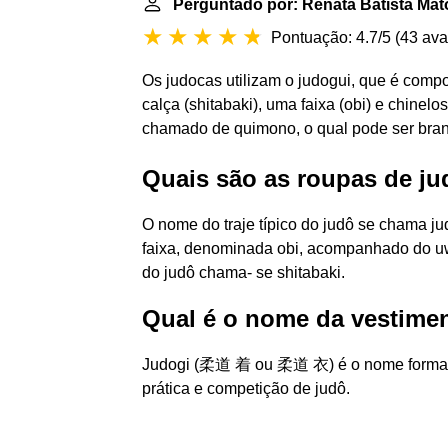
Perguntado por: Renata Batista Mat
Pontuação: 4.7/5
(
43 ava
Os judocas utilizam o judogui, que é comp
calça (shitabaki), uma faixa (obi) e chinel
chamado de quimono, o qual pode ser bran
Quais são as roupas de j
O nome do traje típico do judô se chama ju
faixa, denominada obi, acompanhado do uwa
do judô chama- se shitabaki.
Qual é o nome da vestimen
Judogi (柔道 着 ou 柔道 衣) é o nome formal j
prática e competição de judô.