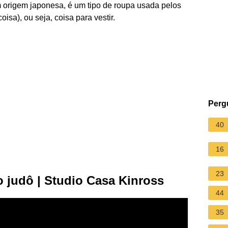
origem japonesa, é um tipo de roupa usada pelos
oisa), ou seja, coisa para vestir.
Perg
40
16
23
 judô | Studio Casa Kinross
44
35