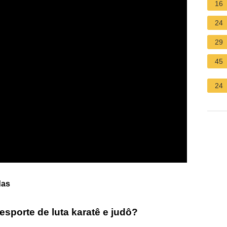
16
24
29
45
24
das
esporte de luta karatê e judô?