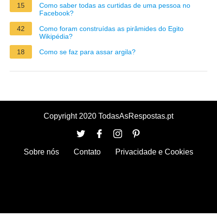
15
Como saber todas as curtidas de uma pessoa no
Facebook?
42
Como foram construídas as pirâmides do Egito
Wikipédia?
18
Como se faz para assar argila?
Copyright 2020 TodasAsRespostas.pt
Sobre nós
Contato
Privacidade e Cookies