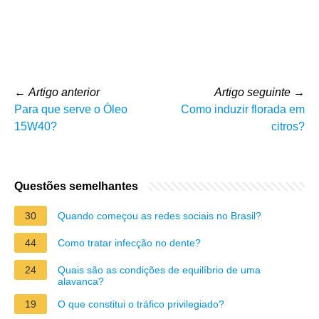
←
Artigo anterior
Artigo seguinte
→
Para que serve o Óleo
Como induzir florada em
15W40?
citros?
Questões semelhantes
30
Quando começou as redes sociais no Brasil?
44
Como tratar infecção no dente?
24
Quais são as condições de equilíbrio de uma
alavanca?
19
O que constitui o tráfico privilegiado?