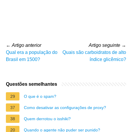
←
Artigo anterior
Artigo seguinte
→
Qual era a população do
Quais são carboidratos de alto
Brasil em 1500?
índice glicêmico?
Questões semelhantes
29
O que é o spam?
37
Como desativar as configurações de proxy?
38
Quem derrotou o isshiki?
20
Quando o agente não puder ser punido?