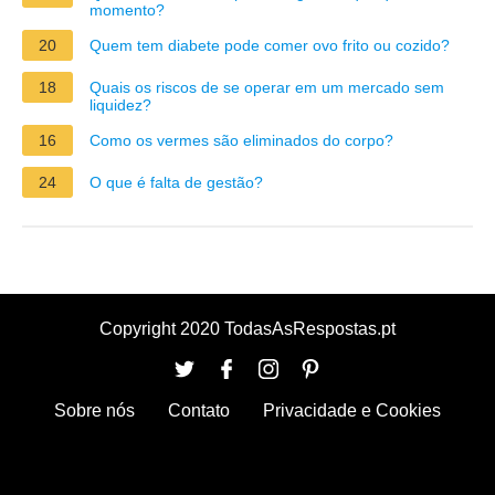
momento?
20
Quem tem diabete pode comer ovo frito ou cozido?
18
Quais os riscos de se operar em um mercado sem
liquidez?
16
Como os vermes são eliminados do corpo?
24
O que é falta de gestão?
Copyright 2020 TodasAsRespostas.pt
Sobre nós
Contato
Privacidade e Cookies