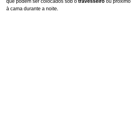
que podem ser colocados sob o
travesseiro
ou próximo
à cama durante a noite.