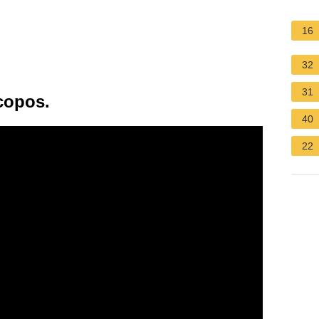
16
32
31
copos.
40
22