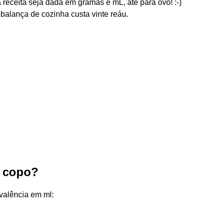
eceita seja dada em gramas e mL, até para ovo! :-)
alança de cozinha custa vinte reáu.
 copo?
valência em ml: