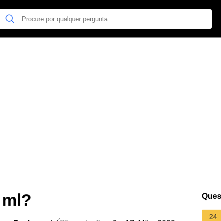
 ml?
Ques
24