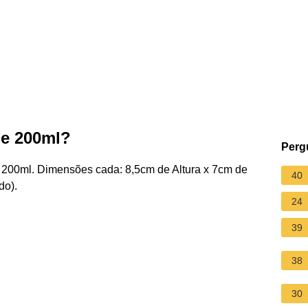
de 200ml?
Perg
 200ml. Dimensões cada: 8,5cm de Altura x 7cm de
40
do).
24
39
38
30