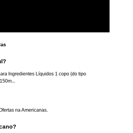
das
ml?
ra Ingredientes Líquidos 1 copo (do tipo
 150m...
fertas na Americanas.
icano?