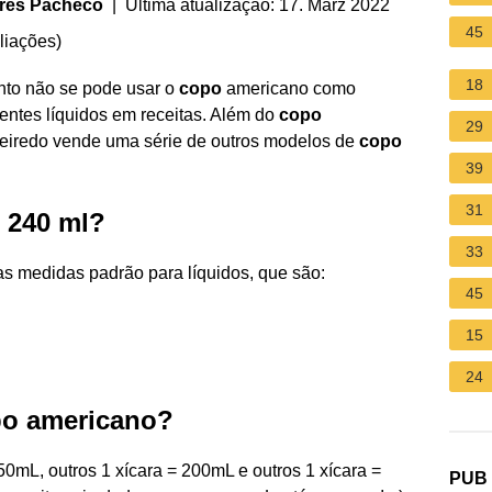
ares Pacheco
| Última atualização: 17. März 2022
45
liações
)
18
anto não se pode usar o
copo
americano como
ientes líquidos em receitas. Além do
copo
29
ueiredo vende uma série de outros modelos de
copo
39
31
 240 ml?
33
as medidas padrão para líquidos, que são:
45
15
24
po americano?
0mL, outros 1 xícara = 200mL e outros 1 xícara =
PUB