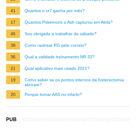
41
Quantos o cr7 ganha por mês?
17
Quantos Pokémons o Ash capturou em Alola?
45
Sou obrigada a trabalhar de sábado?
38
Como rastrear RG pelo correio?
36
Qual a validade treinamento NR 33?
21
Qual aplicativo mais usado 2021?
19
Como saber se os pontos internos da histerectomia
abriram?
20
Porque tomar AAS no infarto?
PUB