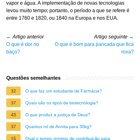
vapor e água. A implementação de novas tecnologias
levou muito tempo; portanto, o período a que se refere é
entre 1760 e 1820, ou 1840 na Europa e nos EUA.
←
Artigo anterior
Artigo seguinte
→
O que é dor no
O que é bom para pancada que fica
baço?
roxa?
Questões semelhantes
32
O que faz um estudante de Farmácia?
37
Quais são os tipos de biotecnologia?
43
O que produz a justiça de Deus?
37
Quantos ml de Annita para 30kg?
15
Qual o tempo mínimo de contribuição para