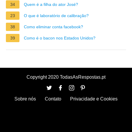
34
Quem é a filha do ator José?
23
O que é laboratório de calibração?
38
Como eliminar conta facebook?
39
Como é o bacon nos Estados Unidos?
Copyright 2020 TodasAsRespostas.pt
Sobre nós
Contato
Privacidade e Cookies