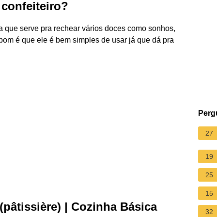
confeiteiro?
ra que serve pra rechear vários doces como sonhos,
o bom é que ele é bem simples de usar já que dá pra
Perg
27
19
25
15
tissière) | Cozinha Básica
32