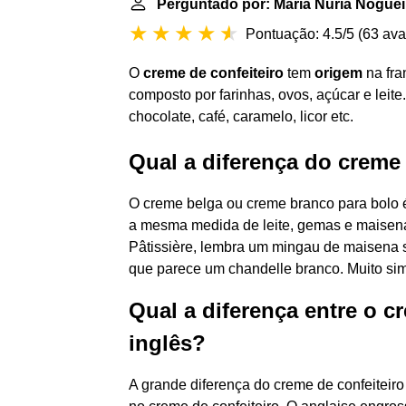
Perguntado por: Maria Núria Noguei
Pontuação: 4.5/5
(
63 ava
O
creme de confeiteiro
tem
origem
na fra
composto por farinhas, ovos, açúcar e leit
chocolate, café, caramelo, licor etc.
Qual a diferença do creme 
O creme belga ou creme branco para bolo é
a mesma medida de leite, gemas e maisena
Pâtissière, lembra um mingau de maisena
que parece um chandelle branco. Muito sim
Qual a diferença entre o c
inglês?
A grande diferença do creme de confeiteir