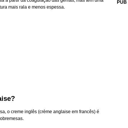
ssa a partir da coagulação das gemas, mas tem uma
PUB
xtura mais rala e menos espessa.
aise?
sa, o creme inglês (crème anglaise em francês) é
sobremesas.