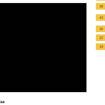
38
43
16
22
19
das