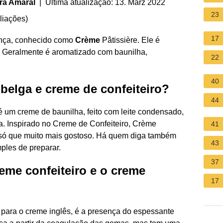
ra Amaral
| Última atualização: 13. März 2022
23
liações
)
17
nça, conhecido como
Crème
Pâtissière. Ele é
e. Geralmente é aromatizado com baunilha,
22
40
belga e creme de confeiteiro?
44
 um creme de baunilha, feito com leite condensado,
. Inspirado no Creme de Confeiteiro, Crème
41
 só que muito mais gostoso. Há quem diga também
43
ples de preparar.
37
reme confeiteiro e o creme
17
o para o creme inglês, é a presença do espessante