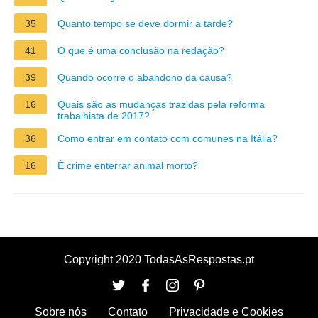
35
Quanto tempo se deve dormir a tarde?
41
O que é uma conclusão na redação?
39
Quando ocorre o abandono da causa?
16
Quais são as mudanças trazidas pela reforma
trabalhista de 2017?
36
Como entrar em contato com comunes na Itália?
16
É crime enterrar animal morto?
Copyright 2020 TodasAsRespostas.pt
Sobre nós
Contato
Privacidade e Cookies