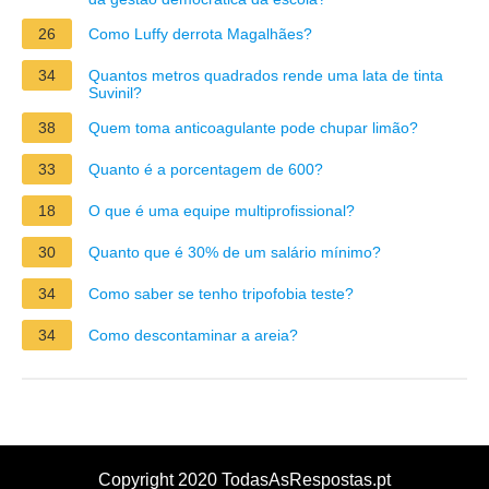
26
Como Luffy derrota Magalhães?
34
Quantos metros quadrados rende uma lata de tinta
Suvinil?
38
Quem toma anticoagulante pode chupar limão?
33
Quanto é a porcentagem de 600?
18
O que é uma equipe multiprofissional?
30
Quanto que é 30% de um salário mínimo?
34
Como saber se tenho tripofobia teste?
34
Como descontaminar a areia?
Copyright 2020 TodasAsRespostas.pt