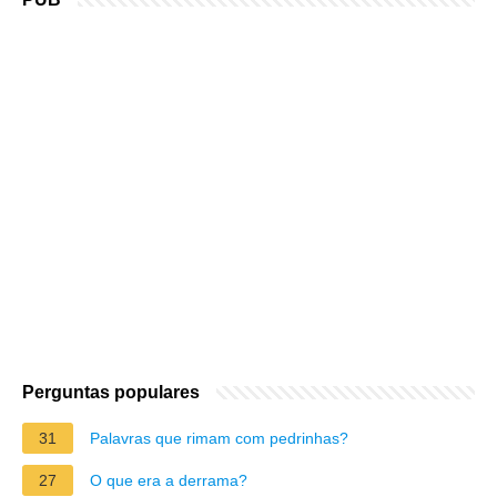
Perguntas populares
31
Palavras que rimam com pedrinhas?
27
O que era a derrama?