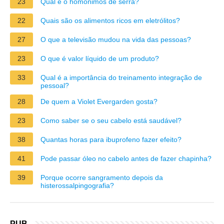
23
Qual é o homônimos de serra?
22
Quais são os alimentos ricos em eletrólitos?
27
O que a televisão mudou na vida das pessoas?
23
O que é valor líquido de um produto?
33
Qual é a importância do treinamento integração de
pessoal?
28
De quem a Violet Evergarden gosta?
23
Como saber se o seu cabelo está saudável?
38
Quantas horas para ibuprofeno fazer efeito?
41
Pode passar óleo no cabelo antes de fazer chapinha?
39
Porque ocorre sangramento depois da
histerossalpingografia?
PUB