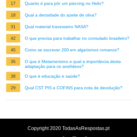
17
Quanto é para pôr um piercing no Helix?
18
Qual a densidade do azeite de oliva?
31
Qual material travesseiro NASA?
42
O que precisa para trabalhar no consulado brasileiro?
45
Como se escrever 200 em algarismos romanos?
35
O que é Metamerismo e qual a importância desta
adaptação para os anelídeos?
38
O que é educação e saúde?
29
Qual CST PIS e COFINS para nota de devolução?
Copyright 2020 TodasAsRespostas.pt