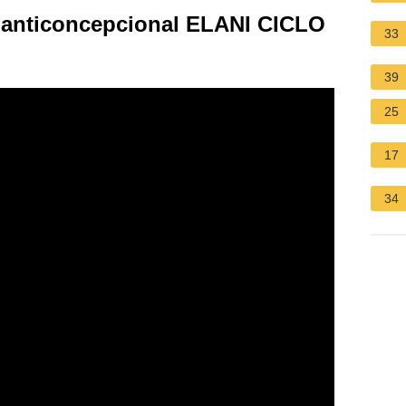
ticoncepcional ELANI CICLO
33
39
25
17
34