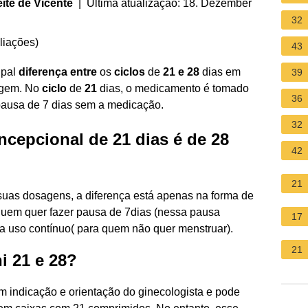
ite de Vicente
| Última atualização: 18. Dezember
32
liações
)
43
ipal
diferença entre
os
ciclos
de
21 e 28
dias em
39
sagem. No
ciclo
de
21
dias, o medicamento é tomado
36
pausa de 7 dias sem a medicação.
32
ncepcional de 21 dias é de 28
42
21
suas dosagens, a diferença está apenas na forma de
quem quer fazer pausa de 7dias (nessa pausa
17
a uso contínuo( para quem não quer menstruar).
21
i 21 e 28?
m indicação e orientação do ginecologista e pode