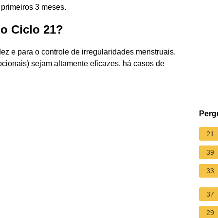
 primeiros 3 meses.
o Ciclo 21?
ez e para o controle de irregularidades menstruais.
pcionais) sejam altamente eficazes, há casos de
Perg
21
39
33
37
29