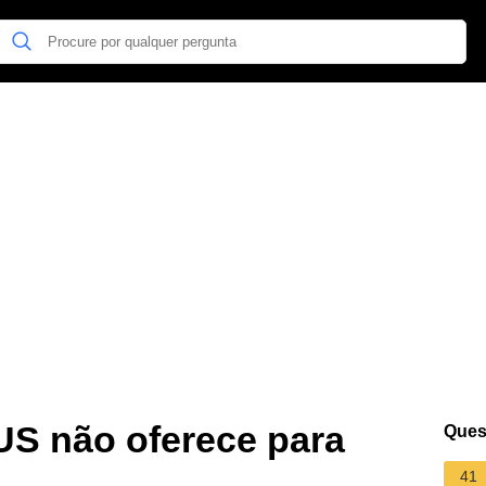
US não oferece para
Ques
41