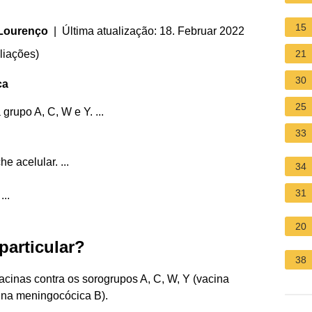
15
 Lourenço
| Última atualização: 18. Februar 2022
liações
)
21
30
ca
25
rupo A, C, W e Y. ...
33
he acelular. ...
34
31
...
20
particular?
38
acinas contra os sorogrupos A, C, W, Y (vacina
na meningocócica B).