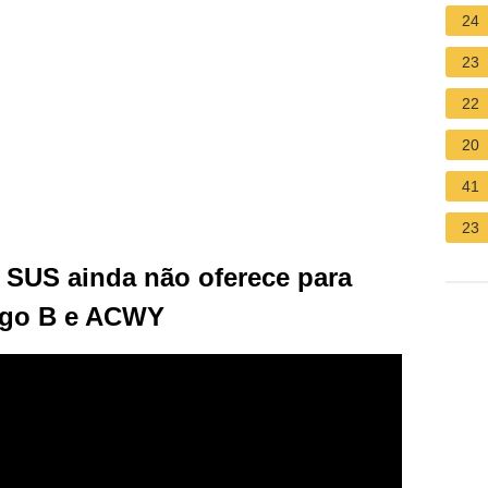
24
23
22
20
41
23
 SUS ainda não oferece para
ngo B e ACWY