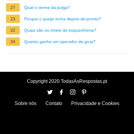
27
Qual o verme da pulga?
23
Porque o queijo incha depois de pronto?
22
Quais são os níveis de esquizofrenia?
34
Quanto ganha um operador de grua?
Copyright 2020 TodasAsRespostas.pt
Sobre nós
Contato
Privacidade e Cookies