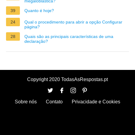
megaloblástica?
39
Quanto é hoje?
24
Qual o procedimento para abrir a opção Configurar
página?
28
Quais são as principais características de uma
declaração?
Copyright 2020 TodasAsRespostas.pt
Sobre nós
Contato
Privacidade e Cookies