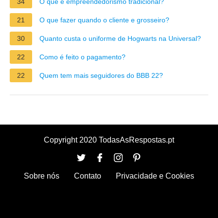
34
O que é empreendedorismo tradicional?
21
O que fazer quando o cliente e grosseiro?
30
Quanto custa o uniforme de Hogwarts na Universal?
22
Como é feito o pagamento?
22
Quem tem mais seguidores do BBB 22?
Copyright 2020 TodasAsRespostas.pt
Sobre nós
Contato
Privacidade e Cookies