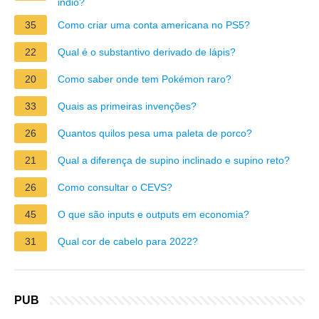
indio?
35
Como criar uma conta americana no PS5?
22
Qual é o substantivo derivado de lápis?
20
Como saber onde tem Pokémon raro?
33
Quais as primeiras invenções?
26
Quantos quilos pesa uma paleta de porco?
21
Qual a diferença de supino inclinado e supino reto?
26
Como consultar o CEVS?
45
O que são inputs e outputs em economia?
31
Qual cor de cabelo para 2022?
PUB