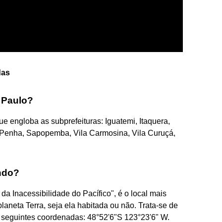
das
o Paulo?
e engloba as subprefeituras: Iguatemi, Itaquera,
 Penha, Sapopemba, Vila Carmosina, Vila Curuçá,
ndo?
 Inacessibilidade do Pacífico", é o local mais
planeta Terra, seja ela habitada ou não. Trata-se de
 seguintes coordenadas: 48°52'6"S 123°23'6" W.