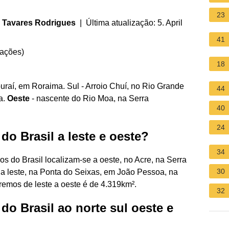
23
a Tavares Rodrigues
| Última atualização: 5. April
41
iações
)
18
uraí, em Roraima. Sul - Arroio Chuí, no Rio Grande
44
a.
Oeste
- nascente do Rio Moa, na Serra
40
24
o Brasil a leste e oeste?
34
os do Brasil localizam-se a oeste, no Acre, na Serra
30
a leste, na Ponta do Seixas, em João Pessoa, na
tremos de leste a oeste é de 4.319km².
32
o Brasil ao norte sul oeste e