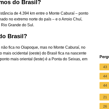
mos do Brasil?
distância de 4.394 km entre o Monte Caburaí – ponto
ado no extremo norte do país – e o Arroio Chuí,
o Rio Grande do Sul.
do Brasil?
il não fica no Oiapoque, mas no Monte Caburaí, no
 mais ocidental (oeste) do Brasil fica na nascente
Perg
ponto mais oriental (leste) é a Ponta do Seixas, em
43
44
44
21
26