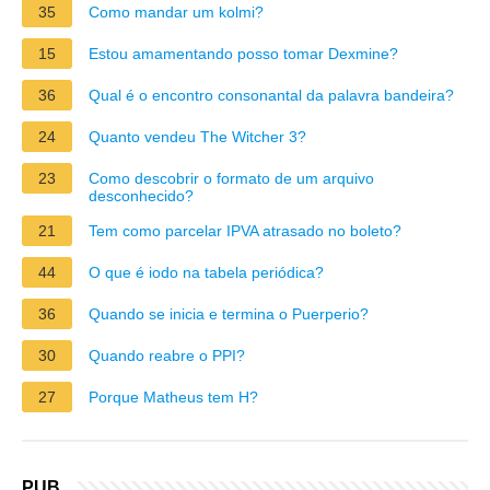
35
Como mandar um kolmi?
15
Estou amamentando posso tomar Dexmine?
36
Qual é o encontro consonantal da palavra bandeira?
24
Quanto vendeu The Witcher 3?
23
Como descobrir o formato de um arquivo
desconhecido?
21
Tem como parcelar IPVA atrasado no boleto?
44
O que é iodo na tabela periódica?
36
Quando se inicia e termina o Puerperio?
30
Quando reabre o PPI?
27
Porque Matheus tem H?
PUB