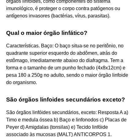
órgãos linfoides, como componentes do sistema
imunológico, é proteger o corpo contra patógenos ou
antígenos invasores (bactérias, vírus, parasitas).
Qual o maior órgão linfático?
Características. Baço: O baço situa-se no peritônio, no
quadrante superior esquerdo do abdômen, atrás do
estômago, imediatamente abaixo do diafragma. Tem a
forma e o tamanho de um punho fechado (4x8x12cm) e
pesa 180 a 250g no adulto, sendo o maior órgão linfoide
do organismo.
São órgãos linfoides secundários exceto?
São órgãos linfóides secundários, exceto: Resposta A a)
Timo e medula óssea b) Baço e linfonodos c) Placas de
Peyer d) Amigdalas (tonsilas) e) Tecido linfóide
associado às mucosas (MALT) ANTICORPOS 1.