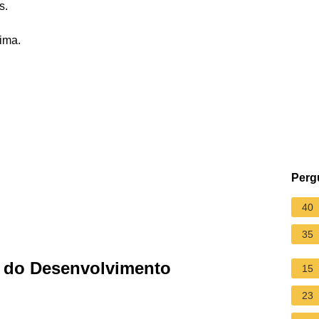
s.
ima.
Perg
40
35
vo do Desenvolvimento
15
23