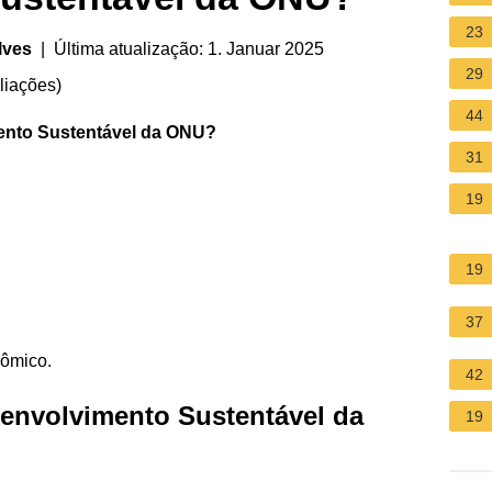
23
lves
| Última atualização: 1. Januar 2025
29
liações
)
44
ento Sustentável da ONU
?
31
19
19
37
nômico.
42
senvolvimento Sustentável da
19