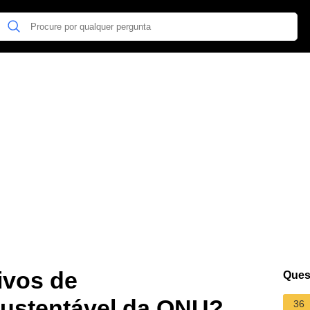
ivos de
Ques
ustentável da ONU?
36