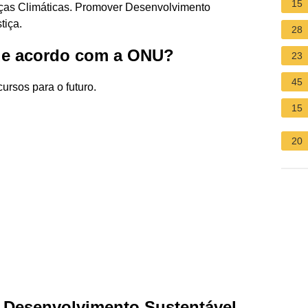
15
ças Climáticas. Promover Desenvolvimento
tiça.
28
 de acordo com a ONU?
23
45
ursos para o futuro.
15
20
e Desenvolvimento Sustentável