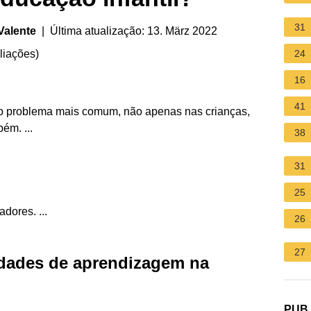
31
Valente
| Última atualização: 13. März 2022
liações
)
24
16
41
a o problema mais comum, não apenas nas crianças,
ém. ...
38
31
25
dores. ...
26
27
uldades de aprendizagem na
PUB