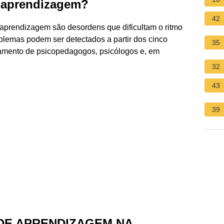
e aprendizagem?
42
 aprendizagem são desordens que dificultam o ritmo
lemas podem ser detectados a partir dos cinco
35
mento de psicopedagogos, psicólogos e, em
32
43
39
 DE APRENDIZAGEM NA