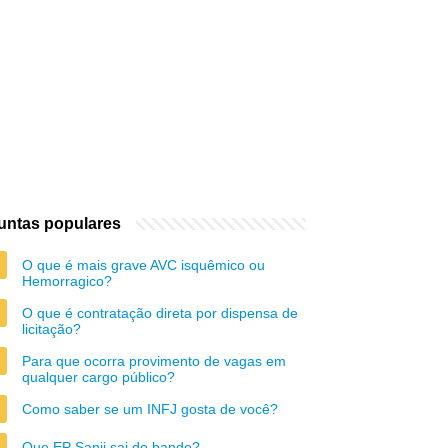
untas populares
O que é mais grave AVC isquêmico ou
Hemorragico?
O que é contratação direta por dispensa de
licitação?
Para que ocorra provimento de vagas em
qualquer cargo público?
Como saber se um INFJ gosta de você?
Que EP Sanji sai do bando?