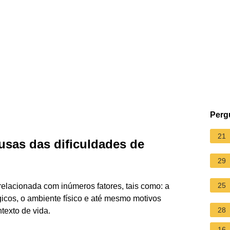
Perg
21
usas das dificuldades de
29
25
relacionada com inúmeros fatores, tais como: a
icos, o ambiente físico e até mesmo motivos
28
texto de vida.
16