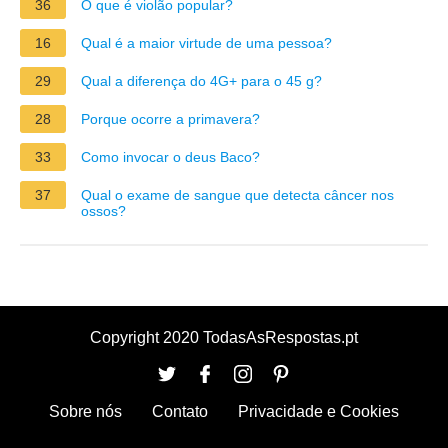
36
O que é violão popular?
16
Qual é a maior virtude de uma pessoa?
29
Qual a diferença do 4G+ para o 45 g?
28
Porque ocorre a primavera?
33
Como invocar o deus Baco?
37
Qual o exame de sangue que detecta câncer nos
ossos?
Copyright 2020 TodasAsRespostas.pt
Sobre nós
Contato
Privacidade e Cookies