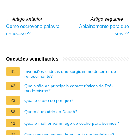
←
Artigo anterior
Artigo seguinte
→
Como escrever a palavra
Aplainamento para que
recusasse?
serve?
Questões semelhantes
31
Invenções e ideias que surgiram no decorrer do
renascimento?
42
Quais são as principais características do Pré-
modernismo?
23
Qual é o uso do por quê?
38
Quem é usuário da Dough?
42
Qual o melhor vermífugo de cocho para bovinos?
27
Quais as vantagens da enxertia em hortaliças?