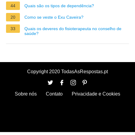
44
Quais são os tipos de dependência?
20
Como se veste o Exu Caveira?
33
Quais os deveres do fisioterapeuta no conselho de
saúde?
Copyright 2020 TodasAsRespostas.pt
Sobre nós
Contato
Privacidade e Cookies