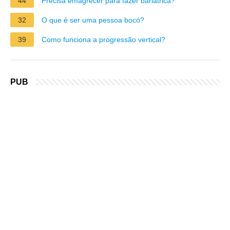
44
Precisa emagrecer para fazer bariátrica?
32
O que é ser uma pessoa bocó?
39
Como funciona a progressão vertical?
PUB