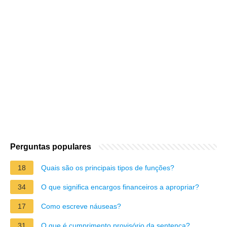
Perguntas populares
18
Quais são os principais tipos de funções?
34
O que significa encargos financeiros a apropriar?
17
Como escreve náuseas?
31
O que é cumprimento provisório da sentença?