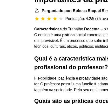
Perguntado por: Rebeca Raquel S
Pontuação: 4.2/5
(
75 ava
Características
do Trabalho
Docente
– o 
O ensino é uma
prática
social concreta, di
e imprevisível. É um processo que sofre in
técnicos, culturais, éticos, políticos, instituc
Qual é a característica ma
profissional do professor?
Flexibilidade, paciência e proatividade sã
ter. O professor possui uma função fundam
também na sociedade. Pelo seu ensinament
Quais são as práticas doc