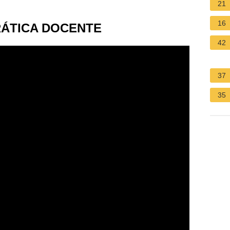
21
16
RÁTICA DOCENTE
42
37
35