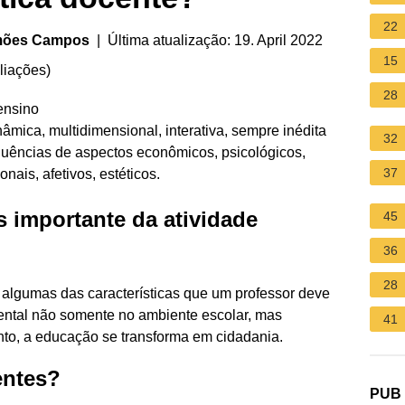
22
imões Campos
| Última atualização: 19. April 2022
15
liações
)
28
ensino
nâmica, multidimensional, interativa, sempre inédita
32
fluências de aspectos econômicos, psicológicos,
37
ionais, afetivos, estéticos.
is importante da atividade
45
36
28
o algumas das características que um professor deve
ental não somente no ambiente escolar, mas
41
o, a educação se transforma em cidadania.
entes?
PUB