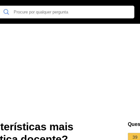
terísticas mais
Ques
tica docente?
39