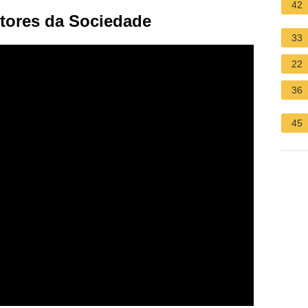
42
etores da Sociedade
33
22
36
45