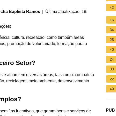
42
ocha Baptista Ramos
| Última atualização: 18.
16
ações
)
34
ência, cultura, recreação, como também áreas
25
nos, promoção do voluntariado, formação para a
40
24
ceiro Setor?
33
as e atuam em diversas áreas, tais como: combate à
22
ção, reciclagem, meio ambiente, desenvolvimento
40
emplos?
PUB
 sem fins lucrativos, que geram bens e serviços de