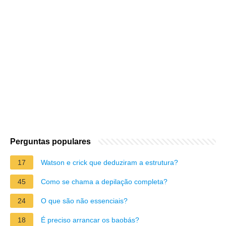
Perguntas populares
17
Watson e crick que deduziram a estrutura?
45
Como se chama a depilação completa?
24
O que são não essenciais?
18
É preciso arrancar os baobás?