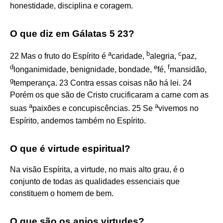
honestidade, disciplina e coragem.
O que diz em Gálatas 5 23?
a
b
c
22 Mas o fruto do Espírito é
caridade,
alegria,
paz,
d
e
f
longanimidade, benignidade, bondade,
fé,
mansidão,
g
temperança. 23 Contra essas coisas não há lei. 24
Porém os que são de Cristo crucificaram a carne com as
a
a
suas
paixões e concupiscências. 25 Se
vivemos no
Espírito, andemos também no Espírito.
O que é virtude espiritual?
Na visão Espírita, a virtude, no mais alto grau, é o
conjunto de todas as qualidades essenciais que
constituem o homem de bem.
O que são os anjos virtudes?