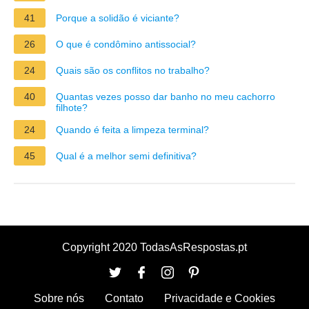
41
Porque a solidão é viciante?
26
O que é condômino antissocial?
24
Quais são os conflitos no trabalho?
40
Quantas vezes posso dar banho no meu cachorro
filhote?
24
Quando é feita a limpeza terminal?
45
Qual é a melhor semi definitiva?
Copyright 2020 TodasAsRespostas.pt
Sobre nós
Contato
Privacidade e Cookies