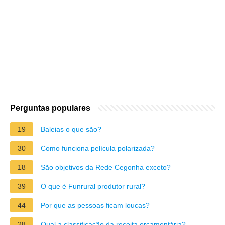
Perguntas populares
19
Baleias o que são?
30
Como funciona película polarizada?
18
São objetivos da Rede Cegonha exceto?
39
O que é Funrural produtor rural?
44
Por que as pessoas ficam loucas?
28
Qual a classificação da receita orçamentária?