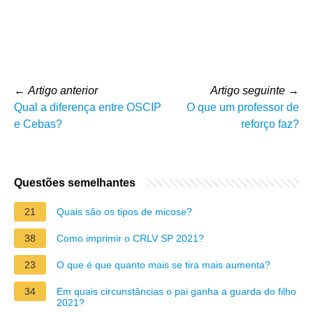
←
Artigo anterior
Artigo seguinte
→
Qual a diferença entre OSCIP
O que um professor de
e Cebas?
reforço faz?
Questões semelhantes
21
Quais são os tipos de micose?
38
Como imprimir o CRLV SP 2021?
23
O que é que quanto mais se tira mais aumenta?
34
Em quais circunstâncias o pai ganha a guarda do filho
2021?