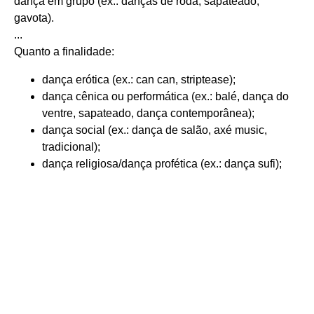
dança em grupo (ex.: danças de roda, sapateado,
gavota).
...
Quanto a finalidade:
dança erótica (ex.: can can, striptease);
dança cênica ou performática (ex.: balé, dança do
ventre, sapateado, dança contemporânea);
dança social (ex.: dança de salão, axé music,
tradicional);
dança religiosa/dança profética (ex.: dança sufi);