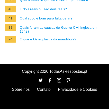
40
E dois reais ou são dois reais?
41
Qual suco é bom para falta de ar?
39
Quais foram as causas da Guerra Civil Inglesa em
1642?
24
O que é Osteoplastia da mandíbula?
Copyright 2020 TodasAsRespostas.pt
Sobre nós
Contato
Privacidade e Cookies