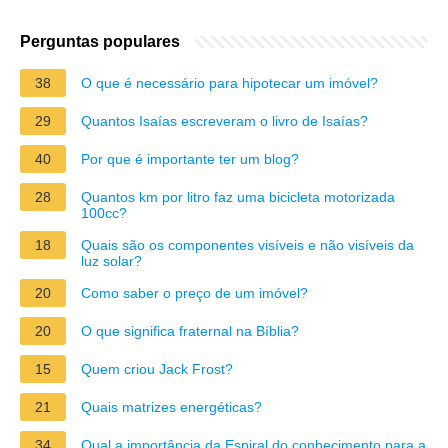
Perguntas populares
38
O que é necessário para hipotecar um imóvel?
29
Quantos Isaías escreveram o livro de Isaías?
40
Por que é importante ter um blog?
28
Quantos km por litro faz uma bicicleta motorizada
100cc?
18
Quais são os componentes visíveis e não visíveis da
luz solar?
20
Como saber o preço de um imóvel?
20
O que significa fraternal na Bíblia?
15
Quem criou Jack Frost?
21
Quais matrizes energéticas?
34
Qual a importância da Espiral do conhecimento para a