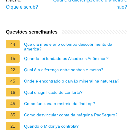
O que é scrub?
raio?
Questões semelhantes
44
Que dia mes e ano colombo descobrimento da
america?
15
Quando foi fundado os Alcoólicos Anônimos?
22
Qual é a diferença entre sonhos e metas?
45
Onde é encontrado o carvão mineral na natureza?
16
Qual o significado de conforte?
45
Como funciona o rastreio da JadLog?
35
Como desvincular conta da máquina PagSeguro?
21
Quando o Midoriya controla?