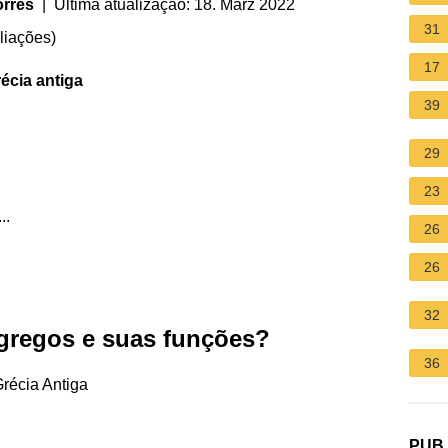
orres
| Última atualização: 18. März 2022
31
liações
)
17
écia antiga
39
29
23
..
26
26
32
 gregos e suas funções?
36
Grécia Antiga
PUB