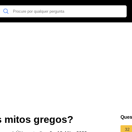
s mitos gregos?
Ques
32