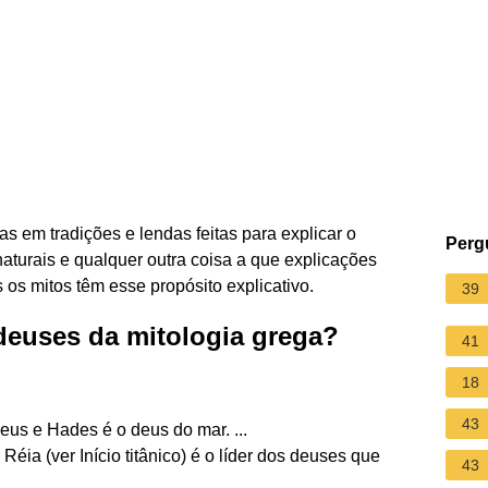
s em tradições e lendas feitas para explicar o
Perg
aturais e qualquer outra coisa a que explicações
 os mitos têm esse propósito explicativo.
39
 deuses da mitologia grega?
41
18
43
s e Hades é o deus do mar. ...
éia (ver Início titânico) é o líder dos deuses que
43