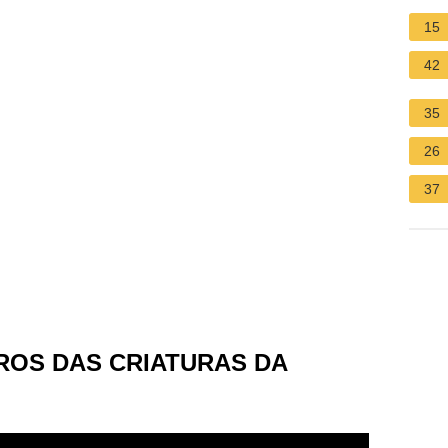
15
42
35
26
37
ROS DAS CRIATURAS DA