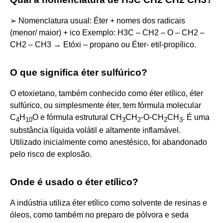
➢ Nomenclatura usual: Éter + nomes dos radicais
(menor/ maior) + ico Exemplo: H3C – CH2 – O – CH2 –
CH2 – CH3 → Etóxi – propano ou Éter- etil-propílico.
O que significa éter sulfúrico?
O etoxietano, também conhecido como éter etílico, éter
sulfúrico, ou simplesmente éter, tem fórmula molecular
C
H
O e fórmula estrutural CH
CH
-O-CH
CH
. É uma
4
10
3
2
2
3
substância líquida volátil e altamente inflamável.
Utilizado inicialmente como anestésico, foi abandonado
pelo risco de explosão.
Onde é usado o éter etílico?
A indústria utiliza éter etílico como solvente de resinas e
óleos, como também no preparo de pólvora e seda