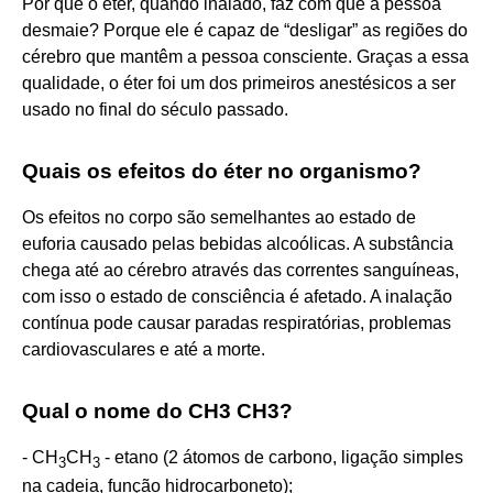
Por que o éter, quando inalado, faz com que a pessoa
desmaie? Porque ele é capaz de “desligar” as regiões do
cérebro que mantêm a pessoa consciente. Graças a essa
qualidade, o éter foi um dos primeiros anestésicos a ser
usado no final do século passado.
Quais os efeitos do éter no organismo?
Os efeitos no corpo são semelhantes ao estado de
euforia causado pelas bebidas alcoólicas. A substância
chega até ao cérebro através das correntes sanguíneas,
com isso o estado de consciência é afetado. A inalação
contínua pode causar paradas respiratórias, problemas
cardiovasculares e até a morte.
Qual o nome do CH3 CH3?
- CH
CH
- etano (2 átomos de carbono, ligação simples
3
3
na cadeia, função hidrocarboneto);