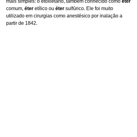
mais simples: o etoxietano, também conhecido como
éter
comum,
éter
etílico ou
éter
sulfúrico. Ele foi muito
utilizado em cirurgias como anestésico por inalação a
partir de 1842.