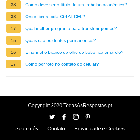
38
Como deve ser o título de um trabalho acadêmico?
33
Onde fica a tecla Ctrl Alt DEL?
17
Qual melhor programa para transferir pontos?
15
Quais são os dentes permanentes?
16
É normal o branco do olho do bebê fica amarelo?
17
Como por foto no contato do celular?
Copyright 2020 TodasAsRespostas.pt
Sobre nós
Contato
Privacidade e Cookies