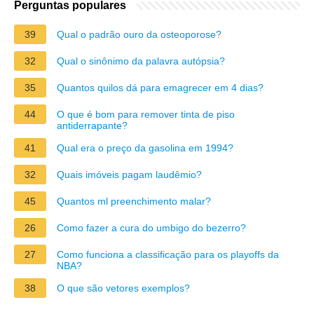
Perguntas populares
39
Qual o padrão ouro da osteoporose?
32
Qual o sinônimo da palavra autópsia?
35
Quantos quilos dá para emagrecer em 4 dias?
44
O que é bom para remover tinta de piso
antiderrapante?
41
Qual era o preço da gasolina em 1994?
32
Quais imóveis pagam laudêmio?
45
Quantos ml preenchimento malar?
26
Como fazer a cura do umbigo do bezerro?
27
Como funciona a classificação para os playoffs da
NBA?
38
O que são vetores exemplos?