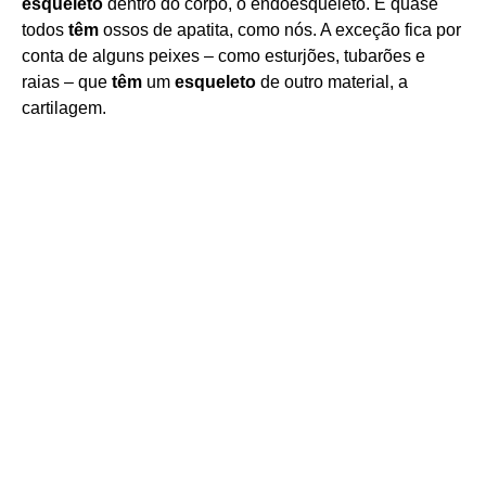
esqueleto
dentro do corpo, o endoesqueleto. E quase
todos
têm
ossos de apatita, como nós. A exceção fica por
conta de alguns peixes – como esturjões, tubarões e
raias – que
têm
um
esqueleto
de outro material, a
cartilagem.