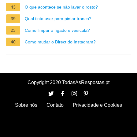
43
O que acontece se não lavar o rosto?
39
Qual tinta usar para pintar tronco?
23
Como limpar o fígado e vesícula?
40
Como mudar o Direct do Instagram?
Copyright 2020 TodasAsRespostas.pt
Sobre nós
Contato
Privacidade e Cookies