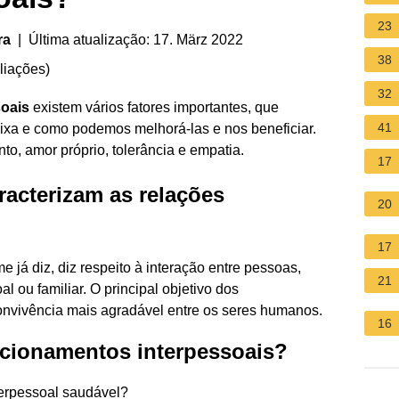
23
ra
| Última atualização: 17. März 2022
38
liações
)
32
soais
existem vários fatores importantes, que
41
ixa e como podemos melhorá-las e nos beneficiar.
o, amor próprio, tolerância e empatia.
17
racterizam as relações
20
17
 já diz, diz respeito à interação entre pessoas,
21
l ou familiar. O principal objetivo dos
convivência mais agradável entre os seres humanos.
16
lacionamentos interpessoais?
terpessoal saudável?