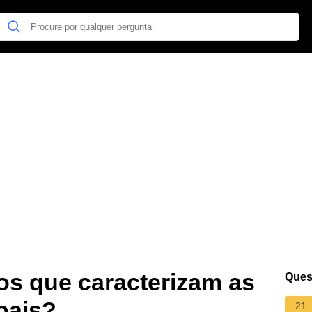
os que caracterizam as
Ques
oais?
21