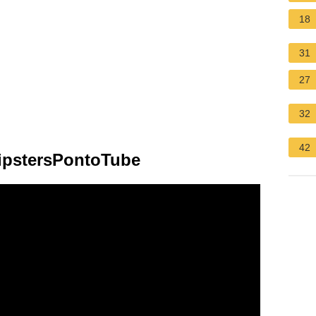
18
31
27
32
42
HipstersPontoTube